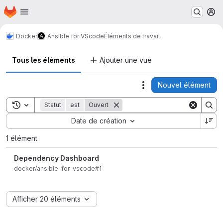
Page d'accueil
Passer au contenu principal
M
Docker
Ansible for VScode
Éléments de travail
Tous les éléments
Ajouter une vue
Nouvel élément
Actions
Toggle search history
Statut
est
Ouvert
Sort by:
Date de création
1 élément
Dependency Dashboard
docker/ansible-for-vscode#1
Afficher 20 éléments