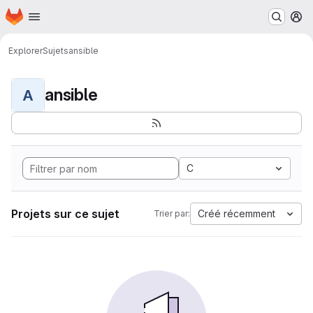
Page d'accueil
Passer au contenu principal
M
Explorer
Sujets
ansible
ansible
A
C
Projets sur ce sujet
Créé récemment
Trier par: