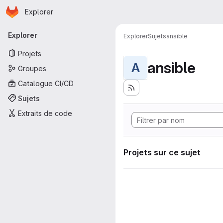
Page d'accueil
Passer au contenu principal
Explorer
Navigation principale
Explorer
Explorer
Sujets
ansible
Projets
ansible
A
Groupes
Catalogue CI/CD
Sujets
Extraits de code
Projets sur ce sujet