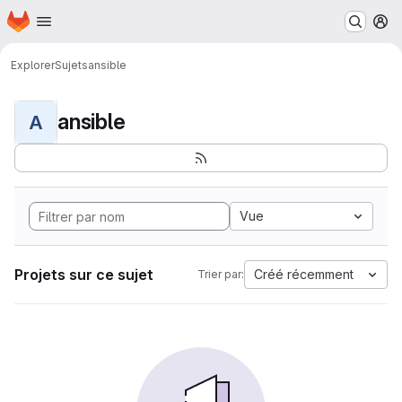
Page d'accueil
Passer au contenu principal
M
Explorer
Sujets
ansible
ansible
A
Vue
Projets sur ce sujet
Créé récemment
Trier par: