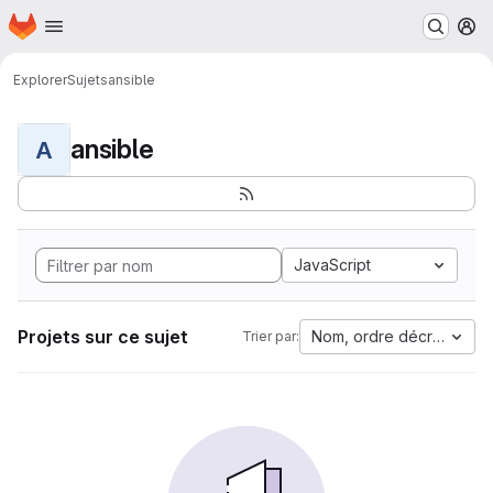
Page d'accueil
Passer au contenu principal
M
Explorer
Sujets
ansible
ansible
A
JavaScript
Projets sur ce sujet
Nom, ordre décroissant
Trier par: