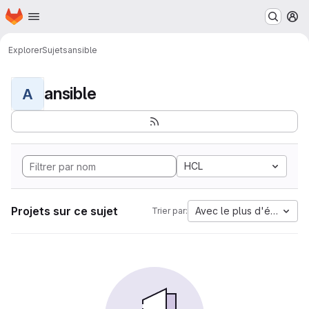
Page d'accueil
Passer au contenu principal
M
Explorer
Sujets
ansible
ansible
A
HCL
Projets sur ce sujet
Avec le plus d'étoiles
Trier par: