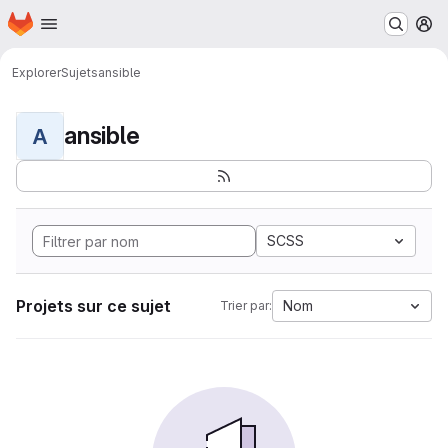
Page d'accueil
Passer au contenu principal
M
Explorer
Sujets
ansible
ansible
A
SCSS
Projets sur ce sujet
Nom
Trier par: