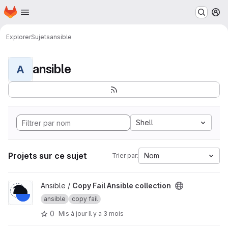
Page d'accueil
Passer au contenu principal
M
Explorer
Sujets
ansible
ansible
A
Shell
Projets sur ce sujet
Nom
Trier par:
Afficher le projet Copy Fail Ansible collection
Ansible /
Copy Fail Ansible collection
ansible
copy fail
0
Mis à jour
Il y a 3 mois