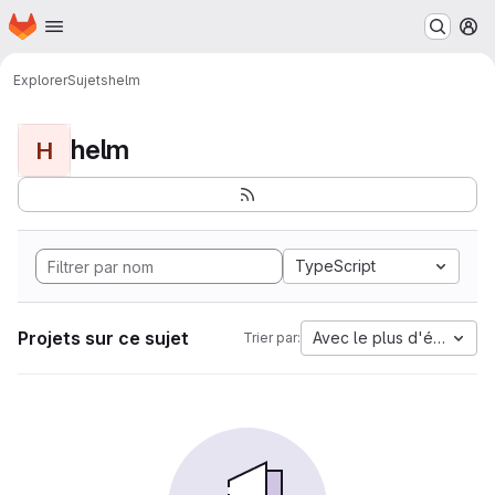
Page d'accueil
Passer au contenu principal
M
Explorer
Sujets
helm
helm
H
TypeScript
Projets sur ce sujet
Avec le plus d'étoiles
Trier par: