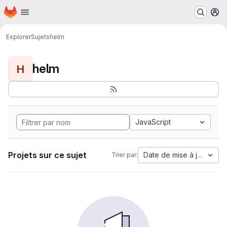
Page d'accueil
Passer au contenu principal
M
Explorer
Sujets
helm
helm
H
JavaScript
Projets sur ce sujet
Date de mise à jour
Trier par: