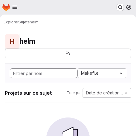
Page d'accueil
Passer au contenu principal
M
Explorer
Sujets
helm
helm
H
Makefile
Projets sur ce sujet
Date de création la plus
Trier par: