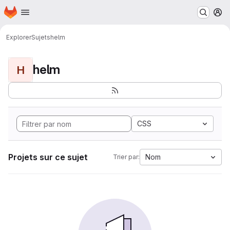
Page d'accueil
Passer au contenu principal
M
Explorer
Sujets
helm
helm
H
CSS
Projets sur ce sujet
Nom
Trier par: