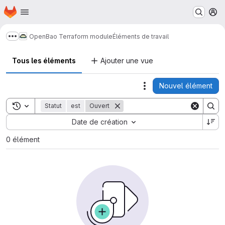
Page d'accueil
Passer au contenu principal
M
OpenBao Terraform module
Éléments de travail
Afficher davantage de fils d'Ariane
Tous les éléments
Ajouter une vue
Nouvel élément
Actions
Toggle search history
Statut
est
Ouvert
Sort by:
Date de création
0 élément