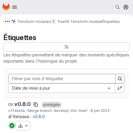
Page d'accueil
Passer au contenu principal
M
Terraform modules
Traefik Terraform module
Étiquettes
Afficher davantage de fils d'Ariane
Étiquettes
Les étiquettes permettent de marquer des moments spécifiques
importants dans l'historique du projet.
Sort by:
Date de mise à jour
v0.8.0
protégée
cffda45b
·
Merge branch 'develop' into 'main'
·
8 juin 2023
Release :
v0.8.0
Télécharger