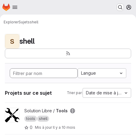
Page d'accueil
Passer au contenu principal
M
Explorer
Sujets
shell
shell
S
Langue
Projets sur ce sujet
Date de mise à jour
Trier par:
Afficher le projet Tools
Solution Libre /
Tools
tools
shell
0
Mis à jour
Il y a 10 mois