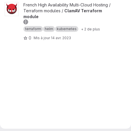
Afficher le projet ClamAV Terraform module
French High Availability Multi-Cloud Hosting /
Terraform modules /
ClamAV Terraform
module
terraform
helm
kubernetes
+ 2 de plus
0
Mis à jour
14 avr. 2023